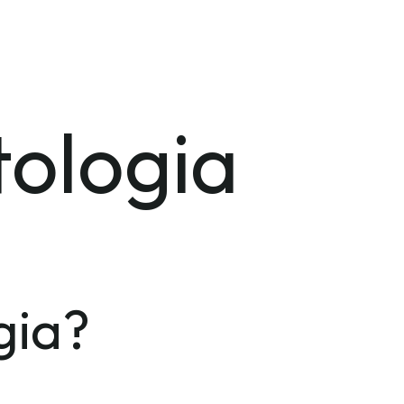
tologia
gia?