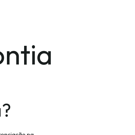
ntia
a?
renciação na