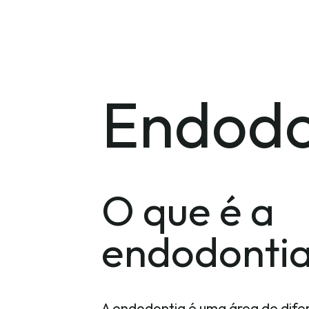
Endodo
O que é a
endodonti
A endodontia é uma área de dife