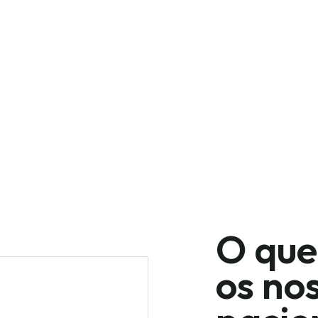
O que
os no