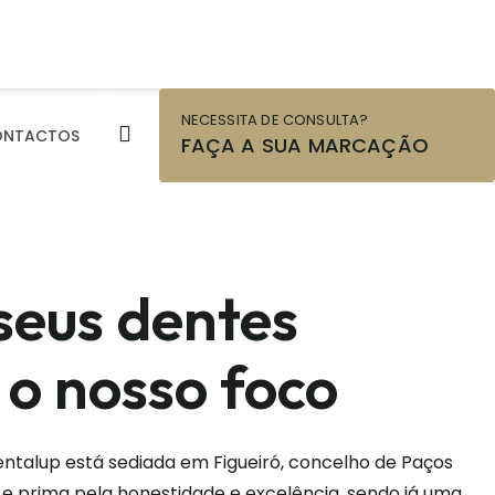
NTO
ONDE
TAS
ESTAMOS
NECESSITA DE CONSULTA?
ONTACTOS
FAÇA A SUA MARCAÇÃO
seus dentes
 o nosso foco
entalup está sediada em Figueiró, concelho de Paços
 e prima pela honestidade e excelência, sendo já uma