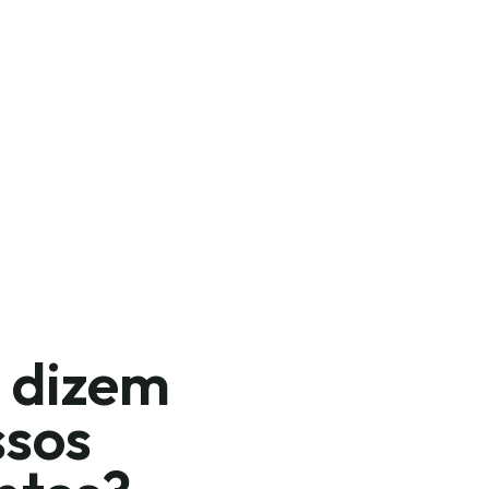
 dizem
ssos