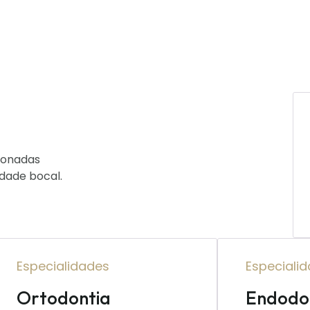
cionadas
idade bocal.
Especialidades
Especiali
Ortodontia
Endodo