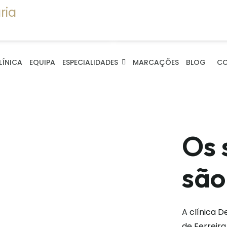
QUIPA
AGENDAME
ÉDICA
DE CONSUL
r no seu
LÍNICA
EQUIPA
ESPECIALIDADES
MARCAÇÕES
BLOG
C
Os 
 mais importantes no
são
forma muito mais forte
A clínica D
de Ferreira