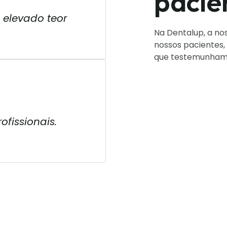
pacie
 elevado teor
Na Dentalup, a nos
nossos pacientes
que testemunham a
fissionais.