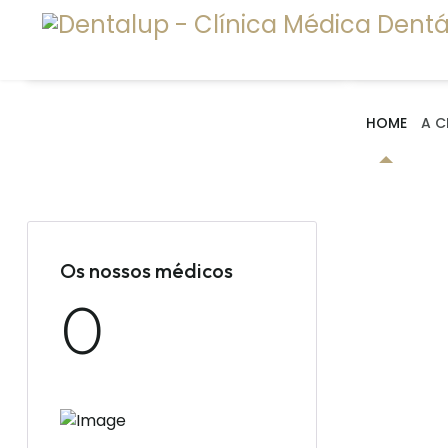
CHEQUE
E
DENTISTA
M
A pensa
HOME
A C
sorriso
Os nossos médicos
0
O sorriso é uma das características
nosso rosto, ele define-nos de uma 
do que se possa pensar.