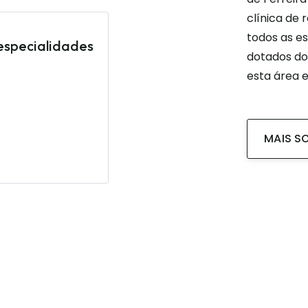
clínica de
ca
todos as e
especialidades
dotados dos
esta área e
MAIS S